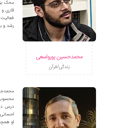
محک بزن
فعالیت 
رشد و با
محمدحسین پورواسعی
زندگی/قرآن
محسوب م
احسانی 
او همچن