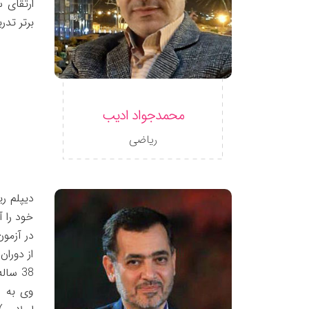
ارتقای 
برتر تدر
محمدجواد ادیب
ریاضی
خود را 
در آزمو
از دوران
38 سا
وی به ه