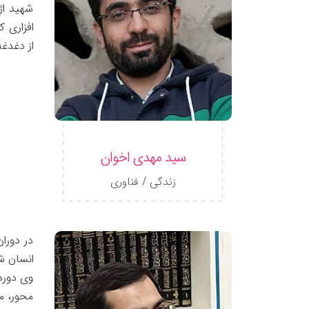
شهید اژ
افزاری ک
از دغدغ
سید مهدی اخوان
زندگی / فناوری
در دورا
انسان ش
وی دوره
محور، م