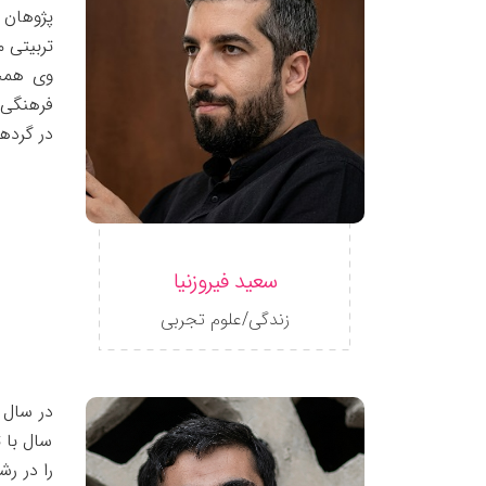
تربیتی م
فرهنگی 
در گرده
سعید فیروزنیا
زندگی/علوم تجربی
سال با 
را در ر